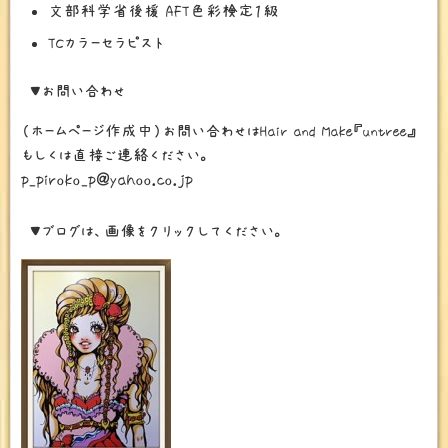
文部科学省後援 AFT色彩検定１級
TCカラーセラピスト
▼お問い合わせ
（ホームページ作成中）お問い合わせはHair and Make『untree』
もしくは直接ご連絡ください。
p_piroko_p＠yahoo.co.jp
▼ブログは、画像をクリックしてください。