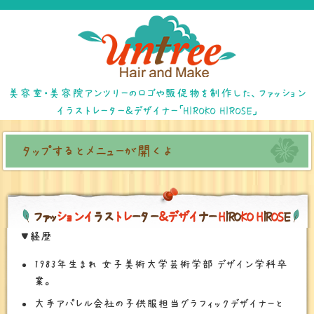
美容室・美容院アンツリーのロゴや販促物を制作した、ファッション
イラストレーター＆デザイナー「HIROKO HIROSE」
タップするとメニューが開くよ
フ
ァ
ッ
シ
ョ
ン
イ
ラ
ス
ト
レ
ー
タ
ー
＆
デ
ザ
イ
ナ
ー
H
I
R
O
K
O
H
I
R
O
S
E
▼経歴
1983年生まれ 女子美術大学芸術学部 デザイン学科卒
業。
大手アパレル会社の子供服担当グラフィックデザイナーと