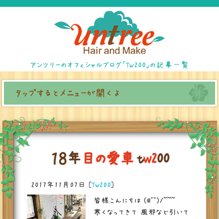
アンツリーのオフィシャルブログ「TW200」の記事一覧
タップするとメニューが開くよ
１
８
年
目
の
愛
車
t
w
2
0
0
2017年11月07日
[
TW200
]
皆様こんにちは (@^^)/~~~
寒くなってきて 風邪など引いて