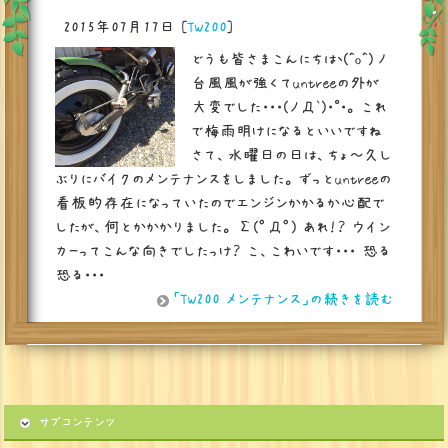
2015年07月17日
[
TW200
]
どうも皆さまこんにちはヽ(^o^)丿
台風風が強くてuntreeの外が
大変でした・・・(ノД`)・゜・。 これ
で梅雨明けになるといいですね
さて、水曜日の日は、ちょ～久し
ぶりにバイクのメンテナンスをしました。 ずっとuntreeの
看板的存在になっていたのでエンジンかかるか心配で
したが、何とかかかりました。 Σ(ﾟДﾟ) あれ！？ ウイン
カーってこんな向きでしたっけ？ こ、こわいです・・・ 恐る
恐る・・・
「TW200 メンテナンス」の続きを読む
サブコンテンツ