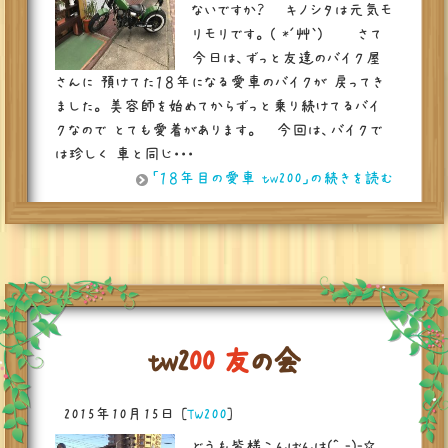
ないですか？ キノシタは元気モ
リモリです。 ( *´艸｀) さて
今日は、ずっと友達のバイク屋
さんに 預けてた１８年になる愛車のバイクが 戻ってき
ました。 美容師を始めてからずっと乗り続けてるバイ
クなので とても愛着があります。 今回は、バイクで
は珍しく 車と同じ・・・
「１８年目の愛車 tw200」の続きを読む
t
w
2
0
0
友
の
会
2015年10月15日
[
TW200
]
どうも皆様こんばんは(^_-)-☆