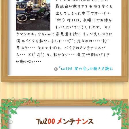
最近夜が寒すぎて毛布を早くも
出してしまった木下です・・・( *
´艸｀) 昨日は、水曜日でお休み
をいただいていましたので、 カメ
ラマンのキョウちゃんと高見君を誘い チョ～久しぶりに
僕はバイクを動かしました・・・(^^; 走るのは・・・・ 約1
年ぶり・・・・ なのでまずは、 バイクのメンテナンスか
ら・・・ Σ(ﾟДﾟ) う、動かない・・・ 毎回恒例のバイク
が動かない・・・
「tw200 友の会」の続きを読む
T
W
2
0
0
メ
ン
テ
ナ
ン
ス