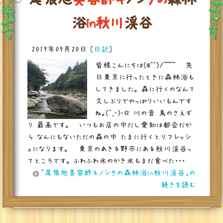
浴
i
n
秋
川
渓
谷
2019年09月20日
[
日記
]
皆様こんにちは(@^^)/~~~ 先
日東京に行ったときに森林浴も
してきました。 森に行くのなんて
久しぶりでやっぱりいいもんです
ね。(^_-)-☆ 川の音 鳥のさえず
り 最高です。 いつもお店の中だし愛知は都会だか
ら なんにもないただの森の中 たまに行くとリフレッシ
ュになります。 東京のあきる野市にある秋川渓谷っ
てところです。 ふわふわ氷のかき氷もまだ食べた・・・
「尾張旭美容師キノシタの森林浴in秋川渓谷」の
続きを読む