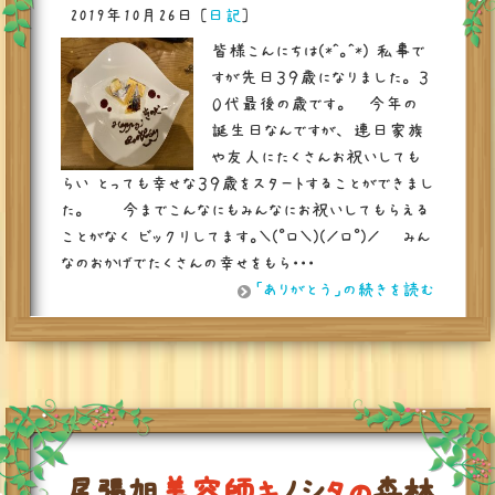
2019年10月26日
[
日記
]
皆様こんにちは(*^。^*) 私事で
すが先日３９歳になりました。 ３
０代最後の歳です。 今年の
誕生日なんですが、 連日家族
や友人にたくさんお祝いしても
らい とっても幸せな３９歳をスタートすることができまし
た。 今までこんなにもみんなにお祝いしてもらえる
ことがなく ビックリしてます。＼(゜ロ＼)(／ロ゜)／ みん
なのおかげでたくさんの幸せをもら・・・
「ありがとう」の続きを読む
尾
張
旭
美
容
師
キ
ノ
シ
タ
の
森
林