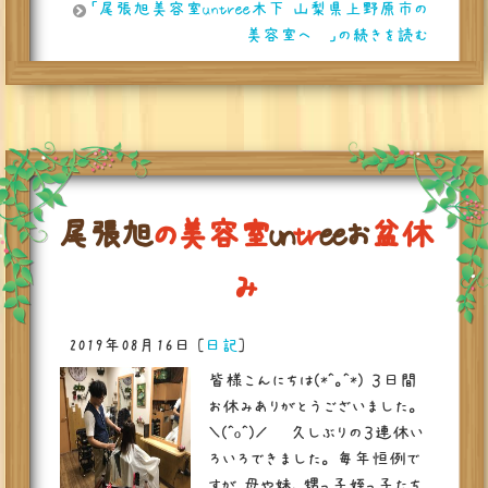
「尾張旭美容室untree木下 山梨県上野原市の
美容室へ✂」の続きを読む
尾
張
旭
の
美
容
室
u
n
t
r
e
e
お
盆
休
み
2019年08月16日
[
日記
]
皆様こんにちは(*^。^*) ３日間
お休みありがとうございました。
＼(^o^)／ 久しぶりの３連休い
ろいろできました。 毎年恒例で
すが 母や妹、甥っ子姪っ子たち