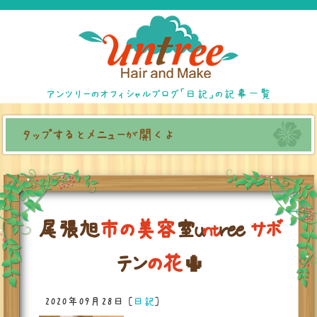
アンツリーのオフィシャルブログ「日記」の記事一覧
タップするとメニューが開くよ
尾
張
旭
市
の
美
容
室
u
n
t
r
e
e
サ
ボ
テ
ン
の
花

2020年09月28日
[
日記
]