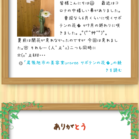
皆様こんにちは😃 最近はコ
ロナの中嬉しい事がありました。
普段なら6月くらいに咲くサボ
テンの花🌵 が9月の終わりに咲
きました。 ｡ﾟ(ﾟ＾艸＾ﾟ)ﾟ｡
夏前は開花が見れなかったのですが 今回は見れまし
た。🌸 それも… (人’д’o)二つも同時に
☆(o’д&#8・・・
「尾張旭市の美容室untree サボテンの花🌵」の続
きを読む
あ
り
が
と
う