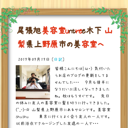
尾
張
旭
美
容
室
u
n
t
r
e
e
木
下
山
梨
県
上
野
原
市
の
美
容
室
へ
✂
2019年09月19日
[
日記
]
皆様こんにちは|ω・) 気付いた
らお店のブログの更新をしてま
せんでした・・・ ９月も後半に
なりだいぶ涼しくなってきました
ね。 秋はもうすぐです。 先日
の休みに友人の美容室に髪を切りに行ってきました。
(^_-)-☆ 山梨県上野原市にあるサロンです。 美容室
shushu 東京に行くとよく会う友人の一人です。
以前浴衣でクルージングした友達の一人で・・・