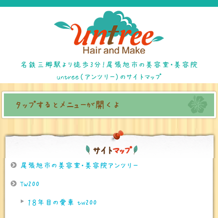
名鉄三郷駅より徒歩3分！尾張旭市の美容室・美容院
untree（アンツリー）のサイトマップ
タップするとメニューが開くよ
サ
イ
ト
マ
ッ
プ
尾張旭市の美容室・美容院アンツリー
TW200
１８年目の愛車 tw200