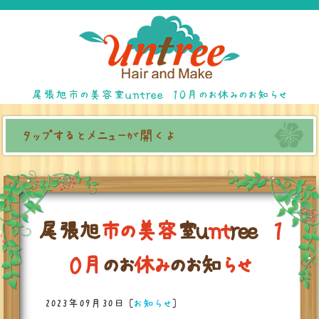
尾張旭市の美容室ｕｎｔｒｅｅ １０月のお休みのお知らせ
タップするとメニューが開くよ
尾
張
旭
市
の
美
容
室
ｕ
ｎ
ｔ
ｒ
ｅ
ｅ
１
０
月
の
お
休
み
の
お
知
ら
せ
2023年09月30日
[
お知らせ
]