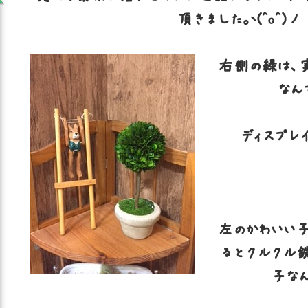
頂きました。ヽ(^o^)丿
右側の緑は、実
なんで
ディスプレ
左のかわいい
るとクルクル
子なん