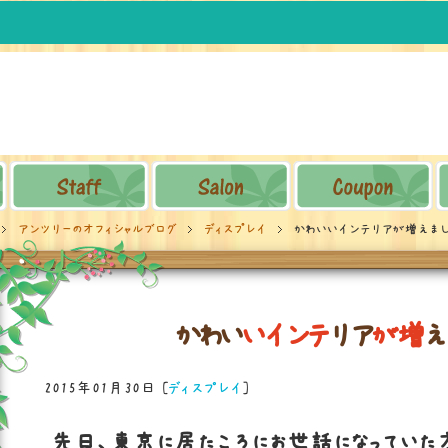
アンツリーのオフィシャルブログ
ディスプレイ
かわいいインテリアが増えまし
か
わ
い
い
イ
ン
テ
リ
ア
が
増
え
2015年01月30日
[
ディスプレイ
]
先日、東京に居たころにお世話になっていた