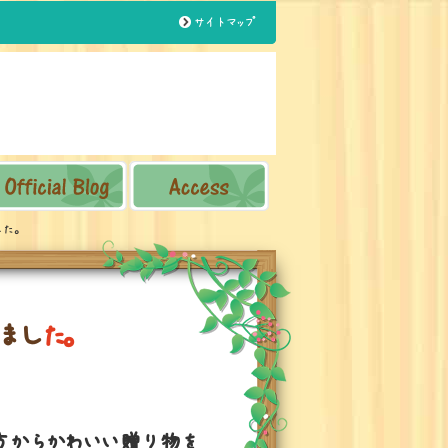
サイトマップ
た。
ま
し
た
。
方からかわいい贈り物を