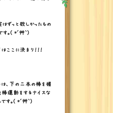
はずっと欲しかったもの
す。( *´艸｀)
イはここに決まり！！！
子は、下の二本の棒を握
鉄棒運動をするナイスな
です。( *´艸｀)