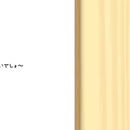
と
いでしょ～
！