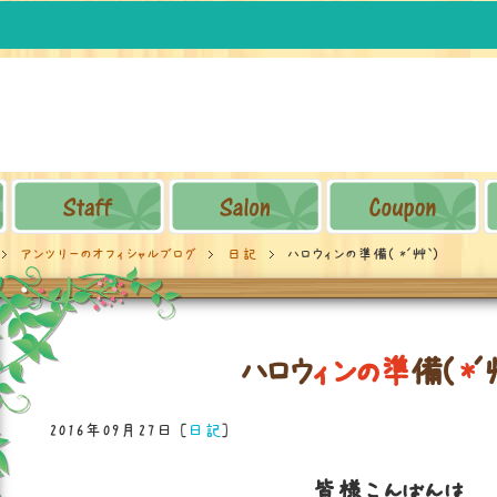
アンツリーのオフィシャルブログ
日記
ハロウィンの準備( *´艸｀)
ハ
ロ
ウ
ィ
ン
の
準
備
(
*
´
2016年09月27日
[
日記
]
皆様こんばんは