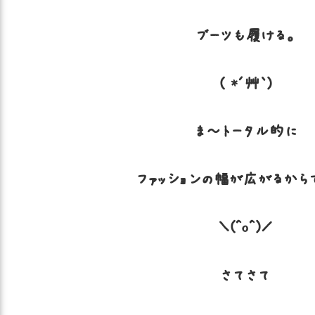
ブーツも履ける。
( *´艸｀)
ま～トータル的に
ファッションの幅が広がるから
＼(^o^)／
さてさて