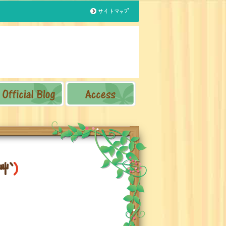
サイトマップ
艸
｀
)