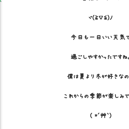
ヾ(≧▽≦)ﾉ
今日も一日いい天気
過ごしやすかったですね
僕は夏より冬が好きなの
これからの季節が楽しみで
( *´艸｀)