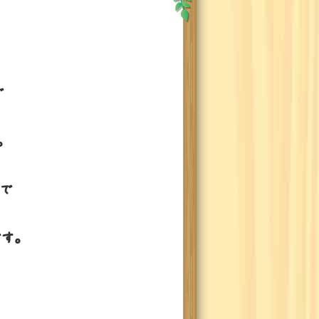
で
。
で
す。