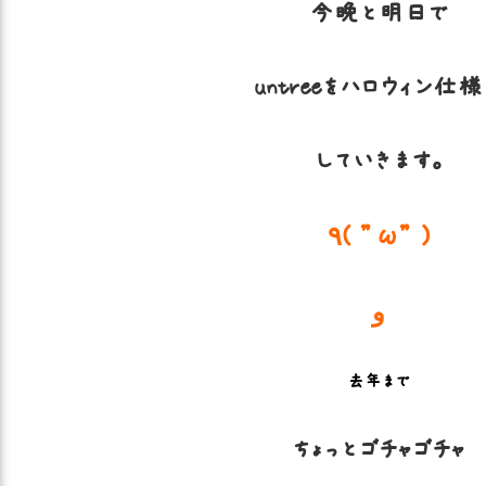
今晩と明日で
untreeをハロウィン仕様
していきます。
٩( ”ω” )
و
去年まで
ちょっとゴチャゴチャ