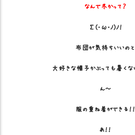
なんで冬かって？
Σ(･ω･ﾉ)ﾉ！
布団が気持ちいいの
大好きな帽子かぶっても暑くな
ん～
服の重ね着ができる！
あ！！