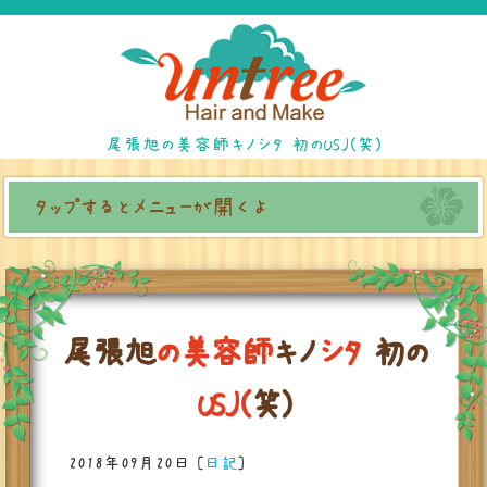
尾張旭の美容師キノシタ 初のUSJ(笑)
タップするとメニューが開くよ
尾
張
旭
の
美
容
師
キ
ノ
シ
タ
初
の
U
S
J
(
笑
)
2018年09月20日
[
日記
]