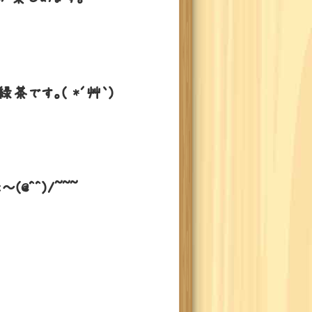
です。( *´艸｀)
^^)/~~~