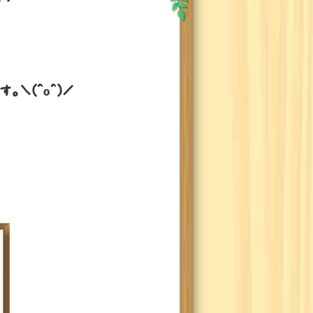
＼(^o^)／