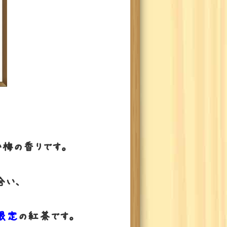
い梅の香りです。
合い、
限定
の紅茶です。