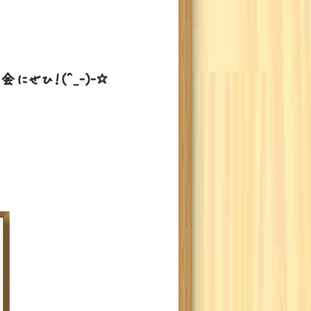
ぜひ！(^_-)-☆