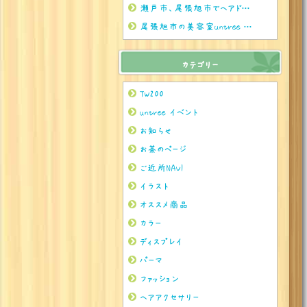
瀬戸市、尾張旭市でヘアドネーションをされるならぜひuntreeまで
尾張旭市の美容室untree ７月のお茶
カテゴリー
TW200
untree イベント
お知らせ
お茶のページ
ご近所NAVI
イラスト
オススメ商品
カラー
ディスプレイ
パーマ
ファッション
ヘアアクセサリー