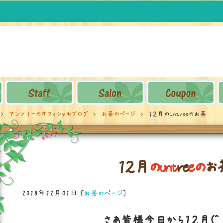
アンツリーのオフィシャルブログ
お茶のページ
１２月のuntreeのお茶
１
２
月
の
u
n
t
r
e
e
の
お
2018年12月01日
[
お茶のページ
]
さあ皆様今日から１２月(^_-