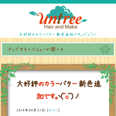
大好評のカラーバター 新色追加です。ヽ(^o^)丿
タップするとメニューが開くよ
大
好
評
の
カ
ラ
ー
バ
タ
ー
新
色
追
加
で
す
。
ヽ
(
^
o
^
)
丿
2014年04月21日
[
カラー
]