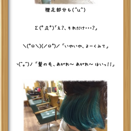
襟足部分も（＾ｕ＾）
Σ(ﾟДﾟ)「え？、それだけ・・・？」
＼(゜ロ＼)(／ロ゜)／ 「いやいや、よーくみて」
ヽ(^。^)ノ 「髪の毛、あがれ～ あがれ～ ほいっ！！」