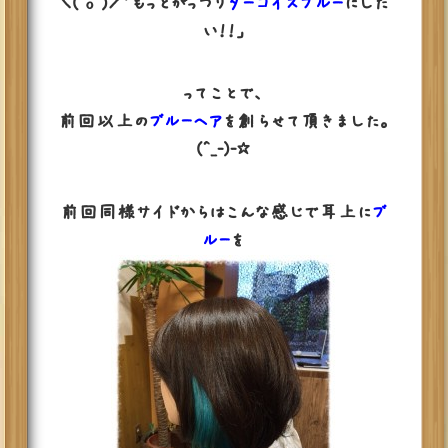
＼(^o^)／「もっとがっつり
ターコイズブルー
にした
い！！」
ってことで、
前回以上の
ブルーヘア
を創らせて頂きました。
(^_-)-☆
前回同様サイドからはこんな感じで耳上に
ブ
ルー
を