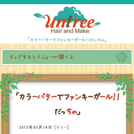
「カラーバターでファンキーガール！！だっちゃ」
タップするとメニューが開くよ
「
カ
ラ
ー
バ
タ
ー
で
フ
ァ
ン
キ
ー
ガ
ー
ル
！
！
だ
っ
ち
ゃ
」
2015年05月14日
[
カラー
]