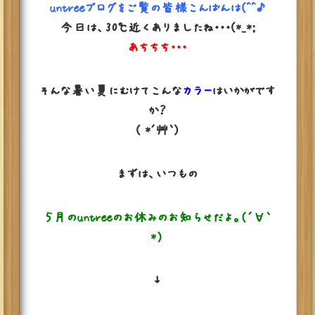
untreeブログをご覧の皆様こんばんは(^^♪
今日は、30℃近くありましたね・・・(*_*;
あちちち・・・
そんな暑い夏にむけてこんな
カラー
はいかがです
か？
( *´艸｀)
まずは、いつもの
５月のuntreeのお休みのお知らせだよ。（´∀｀
*）
↓