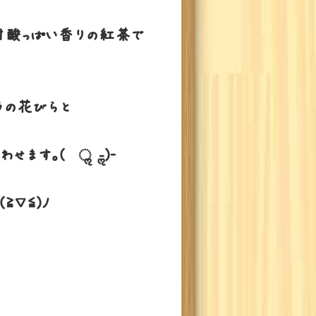
甘酸っぱい香りの紅茶で
ラの花びらと
。( •ॢ◡-ॢ)-♡
≧▽≦)ﾉ