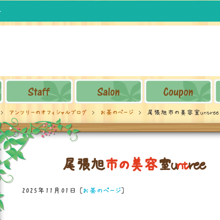
茶
アンツリーのオフィシャルブログ
お茶のページ
尾張旭市の美容室untre
尾
張
旭
市
の
美
容
室
u
n
t
r
e
e
2025年11月01日
[
お茶のページ
]