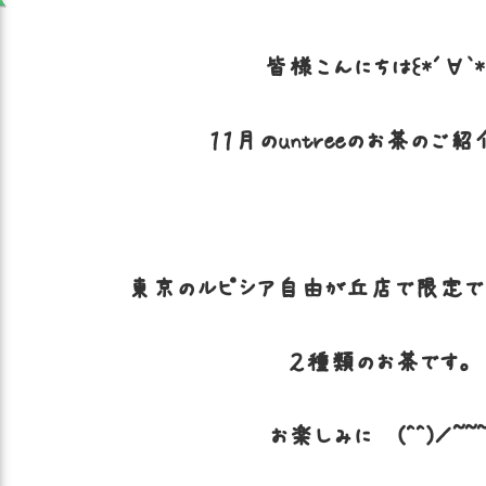
皆様こんにちは꒰*´∀`*
１１月のuntreeのお茶のご紹
東京のルピシア自由が丘店で限定で
２種類のお茶です。
お楽しみに〜(^^)／~~