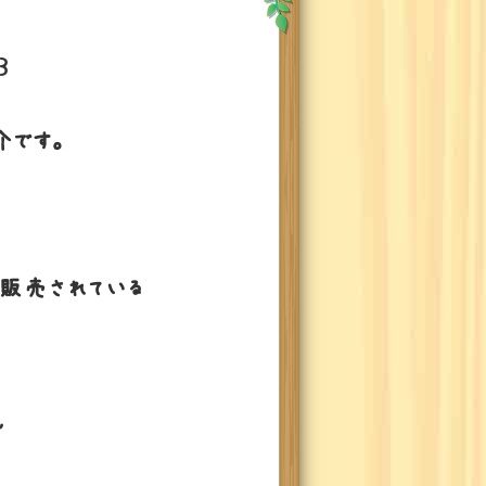
꒱
介です。
販売されている
~