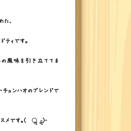
めた、
ドティです。
茶の風味を引き立ててま
ーチュンハオのブレンドで
す。( •ॢ◡-ॢ)-♡