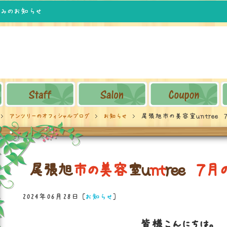
休みのお知らせ
アンツリーのオフィシャルブログ
お知らせ
尾張旭市の美容室ｕｎｔｒｅｅ 
尾
張
旭
市
の
美
容
室
ｕ
ｎ
ｔ
ｒ
ｅ
ｅ
７
月
2024年06月28日
[
お知らせ
]
皆様こんにちは。