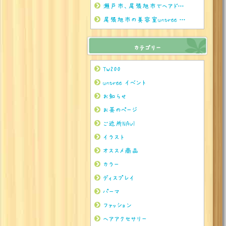
瀬戸市、尾張旭市でヘアドネーションをされるならぜひuntreeまで
尾張旭市の美容室untree ７月のお茶
カテゴリー
TW200
untree イベント
お知らせ
お茶のページ
ご近所NAVI
イラスト
オススメ商品
カラー
ディスプレイ
パーマ
ファッション
ヘアアクセサリー