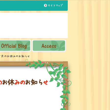
サイトマップ
７月のお休みのお知らせ
の
お
休
み
の
お
知
ら
せ