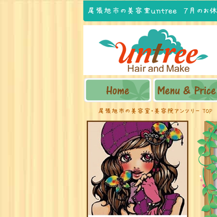
尾張旭市の美容室ｕｎｔｒｅｅ ７月のお
尾張旭市の美容室・美容院アンツリー TOP