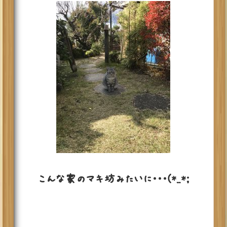
こんな家のマキ坊みたいに・・・(*_*;