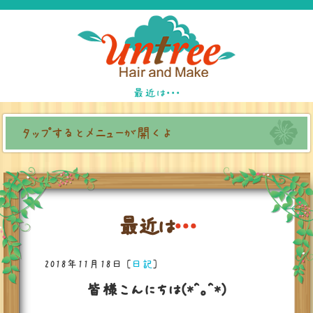
最近は・・・
タップするとメニューが開くよ
最
近
は
・
・
・
2018年11月18日
[
日記
]
皆様こんにちは(*^。^*)