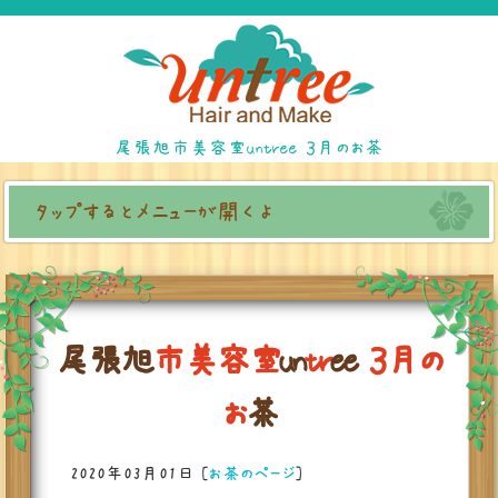
尾張旭市美容室untree ３月のお茶
タップするとメニューが開くよ
尾
張
旭
市
美
容
室
u
n
t
r
e
e
３
月
の
お
茶
2020年03月01日
[
お茶のページ
]