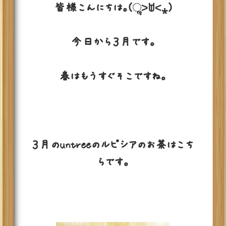
皆様こんにちは。(ૢ˃ꌂ˂⁎)
今日から３月です。
春はもうすぐそこですね。
３月のuntreeのルピシアのお茶はこち
らです。