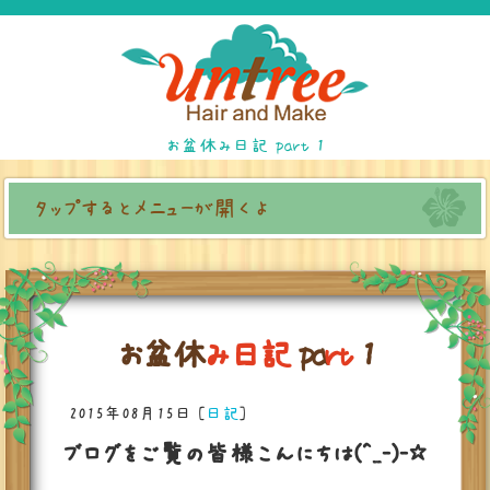
お盆休み日記 part 1
タップするとメニューが開くよ
お
盆
休
み
日
記
p
a
r
t
1
2015年08月15日
[
日記
]
ブログをご覧の皆様こんにちは(^_-)-☆