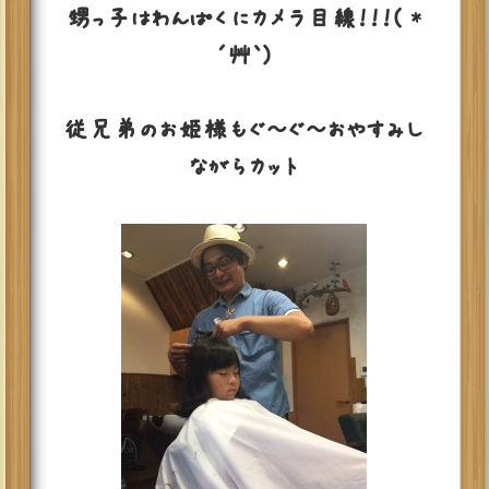
甥っ子はわんぱくにカメラ目線！！！( *
´艸｀)
従兄弟のお姫様もぐ～ぐ～おやすみし
ながらカット