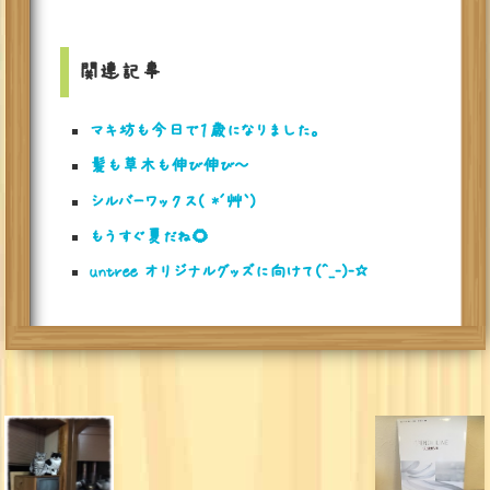
関連記事
マキ坊も今日で１歳になりました。
髪も草木も伸び伸び～
シルバーワックス( *´艸｀)
もうすぐ夏だね🌻
untree オリジナルグッズに向けて(^_-)-☆