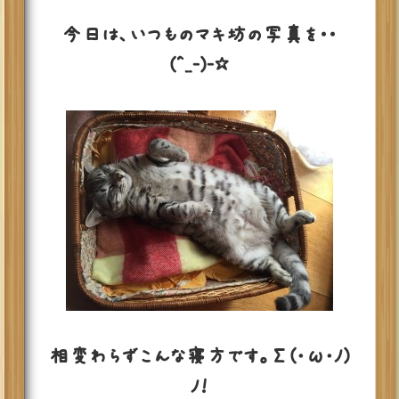
今日は、いつものマキ坊の写真を・・
(^_-)-☆
相変わらずこんな寝方です。Σ(･ω･ﾉ)
ﾉ！