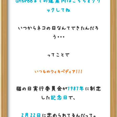
untreeまでの道案内はこちらをクリ
ックしてね
いつからネコの日なんてできたんだろ
う・・・
ってことで
いつものウィキペディア！！！
猫の日実行委員会が
1987年
に制定
した
記念日
で、
2月22日
に定められてるんだって。