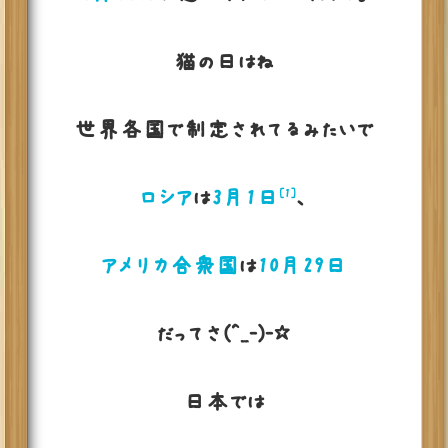
猫の日はね
世界各国で制定されてるみたいで
ロシア
は
3月1日
、
[1]
アメリカ合衆国
は
10月29日
だってさ(^_-)-☆
日本では