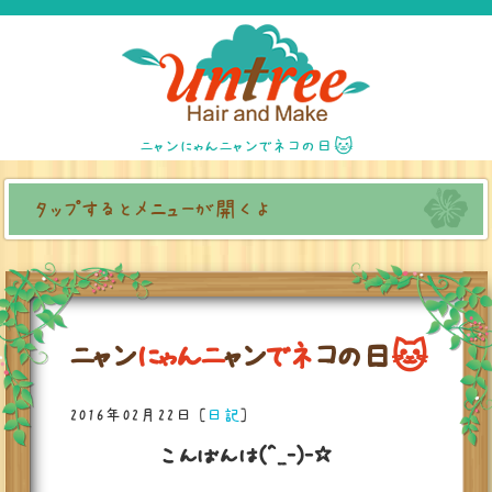
ニャンにゃんニャンでネコの日🐱
タップするとメニューが開くよ
ニ
ャ
ン
に
ゃ
ん
ニ
ャ
ン
で
ネ
コ
の
日

2016年02月22日
[
日記
]
こんばんは(^_-)-☆