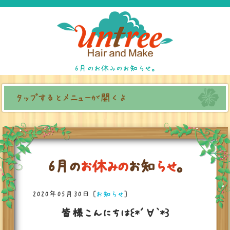
6月のお休みのお知らせ。
タップするとメニューが開くよ
6
月
の
お
休
み
の
お
知
ら
せ
。
2020年05月30日
[
お知らせ
]
皆様こんにちは꒰*´∀`*꒱