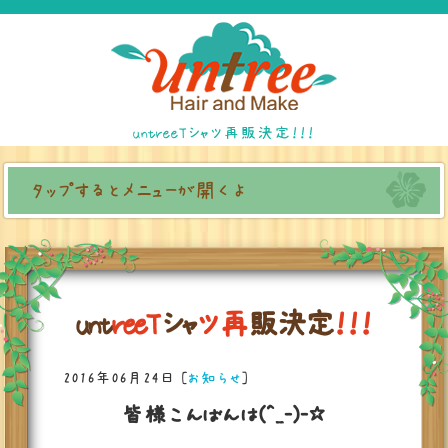
untreeTシャツ再販決定！！！
タップするとメニューが開くよ
u
n
t
r
e
e
T
シ
ャ
ツ
再
販
決
定
！
！
！
2016年06月24日
[
お知らせ
]
皆様こんばんは(^_-)-☆