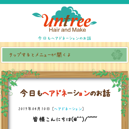
今日もヘアドネーションのお話
タップするとメニューが開くよ
今
日
も
ヘ
ア
ド
ネ
ー
シ
ョ
ン
の
お
話
2019年04月10日
[
ヘアドネーション
]
皆様こんにちは(@^^)/~~~