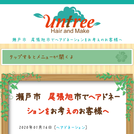
瀬戸市 尾張旭市でヘアドネーションをお考えのお客様へ
タップするとメニューが開くよ
瀬
戸
市
尾
張
旭
市
で
ヘ
ア
ド
ネ
ー
シ
ョ
ン
を
お
考
え
の
お
客
様
へ
2020年01月16日
[
ヘアドネーション
]