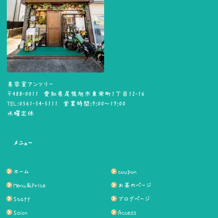
美容室アンツリー
〒488-0011 愛知県尾張旭市東栄町1丁目12-16
TEL:0561-54-5111 営業時間:9:00～19:00
水曜定休
メニュー
ホーム
coupon
Menu＆Price
お茶のページ
Staff
ブログページ
Salon
Access