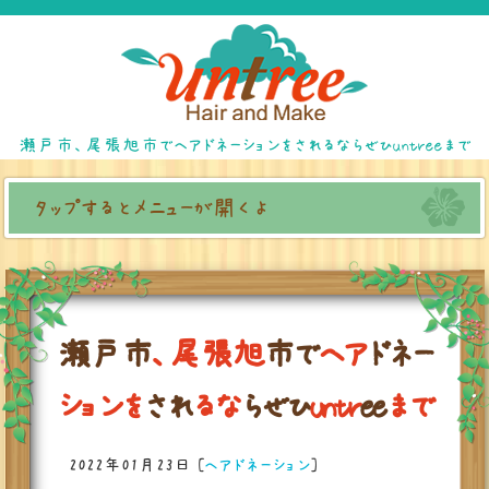
瀬戸市、尾張旭市でヘアドネーションをされるならぜひuntreeまで
タップするとメニューが開くよ
瀬
戸
市
、
尾
張
旭
市
で
ヘ
ア
ド
ネ
ー
シ
ョ
ン
を
さ
れ
る
な
ら
ぜ
ひ
u
n
t
r
e
e
ま
で
2022年01月23日
[
ヘアドネーション
]