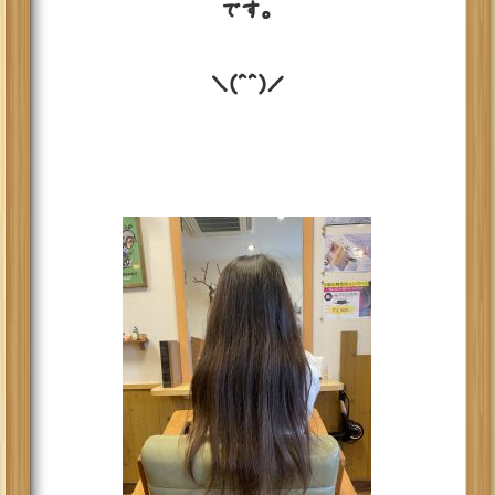
です。
＼(^^)／