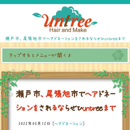
瀬戸市、尾張旭市でヘアドネーションをされるならぜひuntreeまで
タップするとメニューが開くよ
瀬
戸
市
、
尾
張
旭
市
で
ヘ
ア
ド
ネ
ー
シ
ョ
ン
を
さ
れ
る
な
ら
ぜ
ひ
u
n
t
r
e
e
ま
で
2022年05月12日
[
ヘアドネーション
]