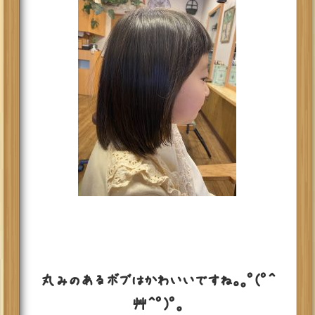
丸みのあるボブはかわいいですね。｡ﾟ(ﾟ＾
艸＾ﾟ)ﾟ｡