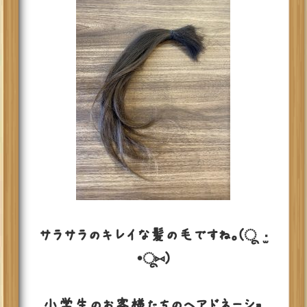
サラサラのキレイな髪の毛ですね。(ू•‧̫
•ू⑅)
小学生のお客様たちのヘアドネーショ