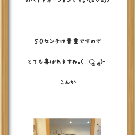
のヘアドネーションです。ヽ(≧▽≦)ﾉ
５０センチは貴重ですので
とても喜ばれますね。( •ॢ◡-ॢ)-♡
こんか