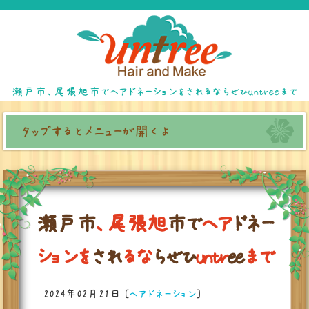
瀬戸市、尾張旭市でヘアドネーションをされるならぜひuntreeまで
タップするとメニューが開くよ
瀬
戸
市
、
尾
張
旭
市
で
ヘ
ア
ド
ネ
ー
シ
ョ
ン
を
さ
れ
る
な
ら
ぜ
ひ
u
n
t
r
e
e
ま
で
2024年02月21日
[
ヘアドネーション
]