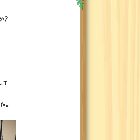
か？
して
た。