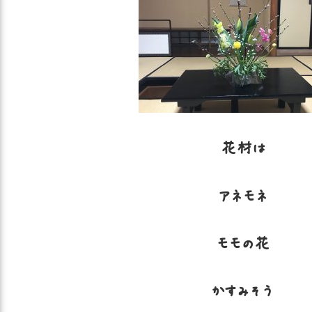
花材は
アネモネ
モモの花
かすみそう