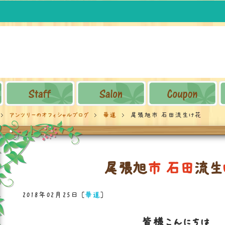
アンツリーのオフィシャルブログ
華道
尾張旭市 石田流生け花
尾
張
旭
市
石
田
流
生
2018年02月25日
[
華道
]
皆様こんにちは