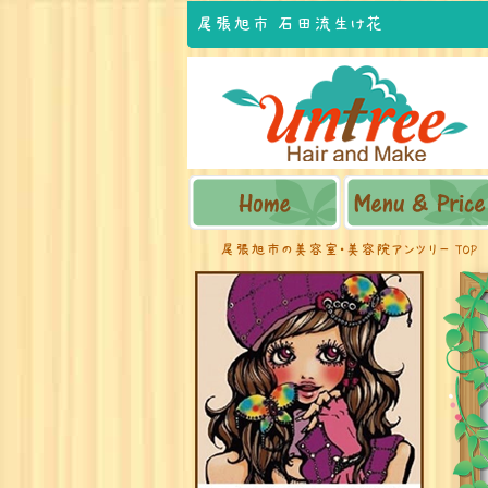
尾張旭市 石田流生け花
尾張旭市の美容室・美容院アンツリー TOP