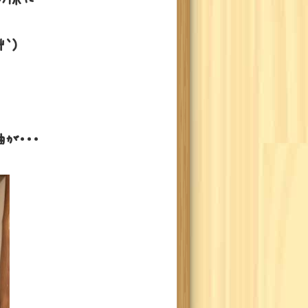
｀)
が・・・